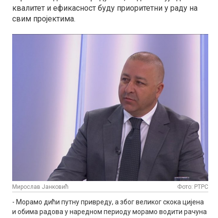
квалитет и ефикасност буду приоритетни у раду на
свим пројектима.
Мирослав Јанковић
Фото: РТРС
- Морамо дићи путну привреду, а због великог скока цијена
и обима радова у наредном периоду морамо водити рачуна