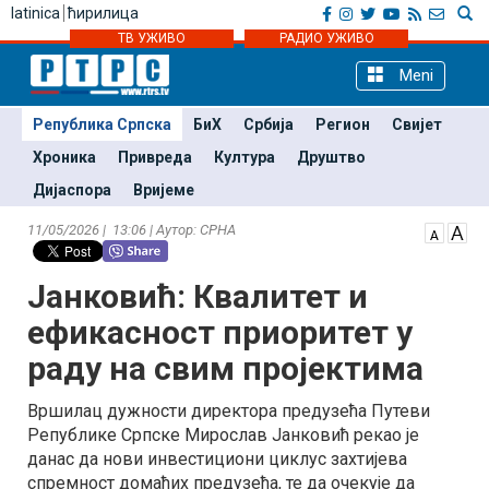
latinica
ћирилица
ТВ УЖИВО
РАДИО УЖИВО
Meni
Република Српска
БиХ
Србија
Регион
Свијет
Хроника
Привреда
Култура
Друштво
Дијаспора
Вријеме
11/05/2026 | 13:06 | Аутор: СРНА
Јанковић: Квалитет и
ефикасност приоритет у
раду на свим пројектима
Вршилац дужности директора предузећа Путеви
Републике Српске Мирослав Јанковић рекао је
данас да нови инвестициони циклус захтијева
спремност домаћих предузећа, те да очекује да