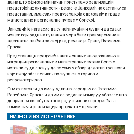
да на што ефикаснији начин приступамо реализацији
предстојећих активности - рекао је Јанковић на састанку са
представницима свих предузећа која одржавају и граде
магистралне и регионалне путеве у Српској.
Јанковић је нагласио да су најзначајнији људи и да сваки
човјек који ради на путевима мора бити правовремено и
адекватно плаћен за свој рад, речено је Срни у Путевима
Српске.
Представници предузећа ангажованих на одржавању и
изградњи регионалних и магистралних путева Српске
истакли су да очекују да се узму у обзир додатни трошкови
које имају због великих поскупљења горива и
репроматеријала.
Они су истакли да имају одличну сарадњу са Путевима
Републике Српске и да им се редовно измирују обавезе што
доприноси свеобухватном раду њихових предузећа, а
самим тим и реализацији пројеката у цјелини.
ВИЈЕСТИ ИЗ ИСТЕ РУБРИКЕ