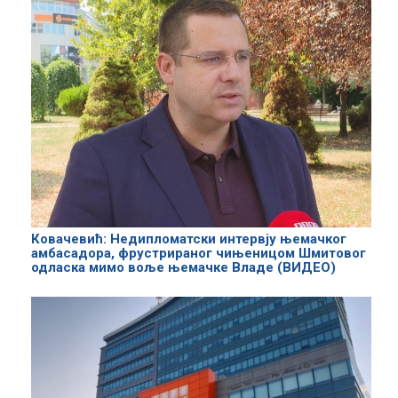
Ковачевић: Недипломатски интервју њемачког
амбасадора, фрустрираног чињеницом Шмитовог
одласка мимо воље њемачке Владе (ВИДЕО)