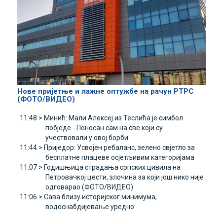
Нове пријетње и лажне оптужбе на рачун РТРС
(ФОТО/ВИДЕО)
11:48 >
Минић: Мали Алексеј из Теслића је симбол
побједе - Поносан сам на све који су
учествовали у овој борби
11:44 >
Приједор: Усвојен ребаланс, зелено свјетло за
бесплатне плацеве осјетљивим категоријама
11:07 >
Годишњица страдања српских цивила на
Петровачкој цести, злочина за који још нико није
одговарао (ФОТО/ВИДЕО)
11:06 >
Сава близу историјског минимума,
водоснабдијевање уредно