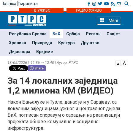
latinica
ћирилица
ТВ УЖИВО
РАДИО УЖИВО
Meni
Република Српска
БиХ
Србија
Регион
Свијет
Хроника
Привреда
Култура
Друштво
Дијаспора
Вријеме
13/05/2026 | 11:36 ⇒ 12:40 | Аутор: РТРС
За 14 локалних заједница
1,2 милиона КМ (ВИДЕО)
Након Бањалуке и Тузле, данас је и у Сарајеву, са
локалним заједницама јужног и централног дијела
БиХ, потписан споразум о сарадњи на реализацији
пројеката обнове комуналне и социјалне
инфраструктуре.