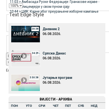
11:03 >
Амбасада Руске Федерације: Гранасове изјаве -
лицемјерје у свом пуном сјају
10:44 >
ЦИК: Казне због преурањене изборне кампање
Text Edge Style
Дневник 2
30:38
06.08.2026.
Font Family
Српска Данас
34:29
Reset
restore all settings to the default values
Done
06.08.2026.
Close Modal Dialog
End of dialog window.
Јутарњи програм
3:50:38
06.08.2026.
ВИЈЕСТИ - АРХИВА
ПОН
УТО
СРИ
ЧЕТ
ПЕТ
СУБ
НЕД