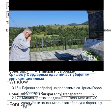
Audio Track
Fullscreen
This is a modal window.
Beginning of dialog window. Escape will cancel and close the windo
Text
Color
Transparency
Background
Color
Transparency
Кришок у Сердарима одао почаст убијеним
српским цивилима
Window
13:15 >
Појачан саобраћај на прелазима са Црном Гором
и Хрватском
Color
Transparency
12:17 >
Министарство предложило: Возачима из БиХ
омогућити поновни почетак обрачуна боравка у
Font Size
ЕУ