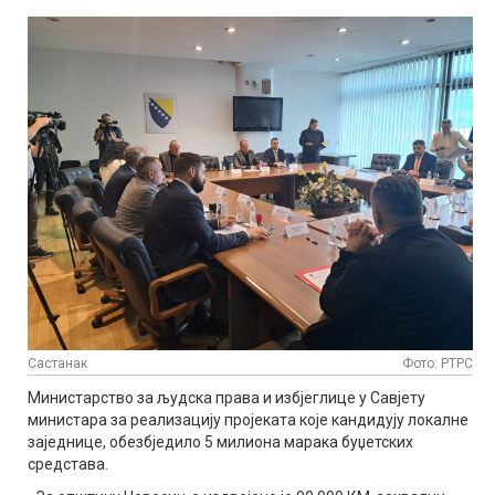
Састанак
Фото: РТРС
Министарство за људска права и избјеглице у Савјету
министара за реализацију пројеката које кандидују локалне
заједнице, обезбједило 5 милиона марака буџетских
средстава.