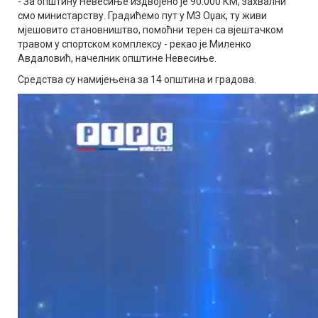
- За општину Невесиње издвојено је 90.000 КМ, захвални
смо министарству. Градићемо пут у МЗ Оџак, ту живи
мјешовито становништво, помоћни терен са вјештачком
травом у спортском комплексу - рекао је Миленко
Авдаловић, начелник општине Невесиње.
Средства су намијењена за 14 општина и градова.