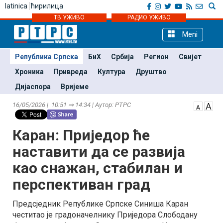
latinica
ћирилица
ТВ УЖИВО
РАДИО УЖИВО
Meni
Република Српска
БиХ
Србија
Регион
Свијет
Хроника
Привреда
Култура
Друштво
Дијаспора
Вријеме
16/05/2026 | 10:51 ⇒ 14:34 | Аутор: РТРС
Каран: Приједор ће
наставити да се развија
као снажан, стабилан и
перспективан град
Предсједник Републике Српске Синиша Каран
честитао је градоначелнику Приједора Слободану