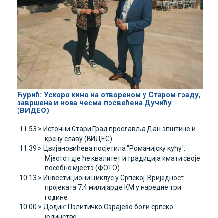
Ћурић: Ускоро кино на отвореном у Старом граду,
завршена и нова чесма посвећена Дучићу
(ВИДЕО)
11:53 >
Источни Стари Град прославља Дан општине и
крсну славу (ВИДЕО)
11:39 >
Цвијановићева посјетила "Романијску кућу":
Мјесто гдје ће квалитет и традиција имати своје
посебно мјесто (ФОТО)
10:13 >
Инвестициони циклус у Српској: Вриједност
пројеката 7,4 милијарде КМ у наредне три
године
10:00 >
Додик: Политичко Сарајево боли српско
јединство