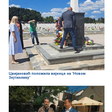
Цвијановић положила вијенце на "Новом
Зејтинлику"