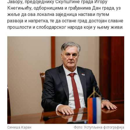
Јавору, предсједнику Скупштине града Игору
Кнегињићу, одборницима и грађанима Дан града, уз
жеље да ова локална заједница настави путем
развоја и напретка, те да остане град достојан славне
прошлости и слободарског народа који у њему живи.
Синиша Каран
Фото: Уступљена фотографија