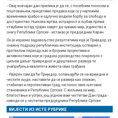
- Овај значајан дан прилика је да се, с посебним поносом и
поштовањем, присјетимо предака који су у најтежим
временима храбро и одлучно водили борбу за слободу и
достојанство. Њихова жртва, истрајност и љубав према
отаџбини остају трајан завјет да чувамо мир, јединство и
снагу Републике Српске - истакао је предсједник Каран.
Он је изразио задовољство резултатима које је Приједор, уз
снажну подршку републичких институција, остварио у
протеклом периоду, као и бројним пројектима и
активностима које је градско руководство покренуло с
циљем даљег привредног и друштвеног развоја те
унапређења квалитета живота свих грађана.
- Увјерен сам да ће Приједор, ослањајући се на вриједне и
честите људе, наставити да се развија као снажан,
стабилан и перспективан град, на понос свих његових
становника и Републике Српске. С жељама за мир,
благостање и успјех, још једном вам честитам Дан града -
наводи се у честитки предсједника Републике Српске.
ВИЈЕСТИ ИЗ ИСТЕ РУБРИКЕ