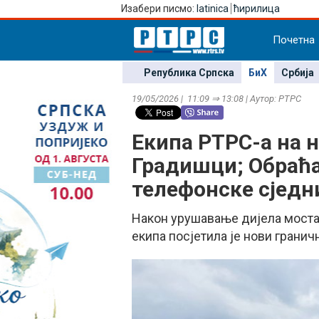
Изабери писмо:
latinica
ћирилица
Почетна
Република Српска
БиХ
Србија
19/05/2026 | 11:09 ⇒ 13:08 | Аутор: РТРС
Екипа РТРС-а на 
Градишци; Обраћ
телефонске сједн
Након урушавање дијела моста
екипа посјетила је нови гранич