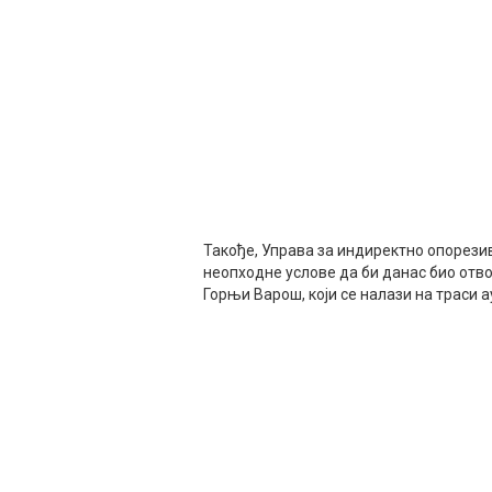
Такође, Управа за индиректно опорези
неопходне услове да би данас био отво
Горњи Варош, који се налази на траси 