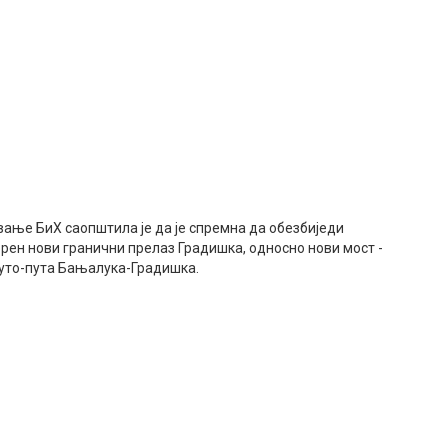
вање БиХ саопштила је да је спремна да обезбиједи
рен нови гранични прелаз Градишка, односно нови мост -
ауто-пута Бањалука-Градишка.