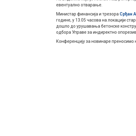
евентуално отварање.
Министар финансија и трезора
Срђан 
године, у 13.05 часова на локацији ста
дошло до урушавања бетонске конструк
одбора Управе за индиректно опорези
Конференцију за новинаре преносимо н