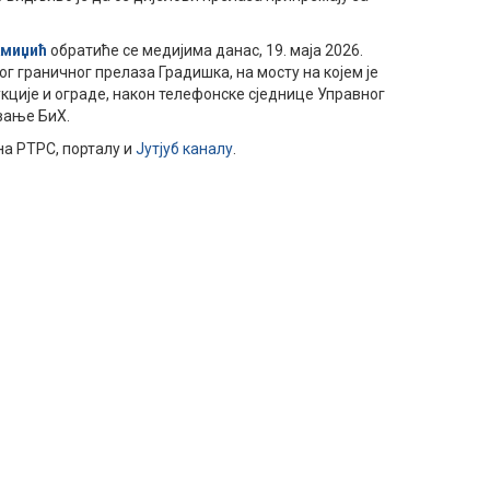
Амиџић
обратиће се медијима данас, 19. маја 2026.
рог граничног прелаза Градишка, на мосту на којем је
ције и ограде, након телефонске сједнице Управног
вање БиХ.
а РТРС, порталу и
Јутјуб каналу
.