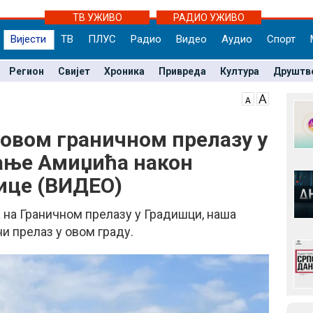
ТВ УЖИВО
РАДИО УЖИВО
Вијести
ТВ
ПЛУС
Радио
Видео
Аудио
Спорт
Регион
Свијет
Хроника
Привреда
Култура
Друштв
новом граничном прелазу у
ање Амиџића након
ице (ВИДЕО)
 на Граничном прелазу у Градишци, наша
ни прелаз у овом граду.