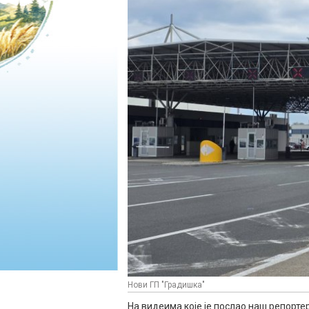
Нови ГП "Градишка"
На видеима које је послао наш репорте