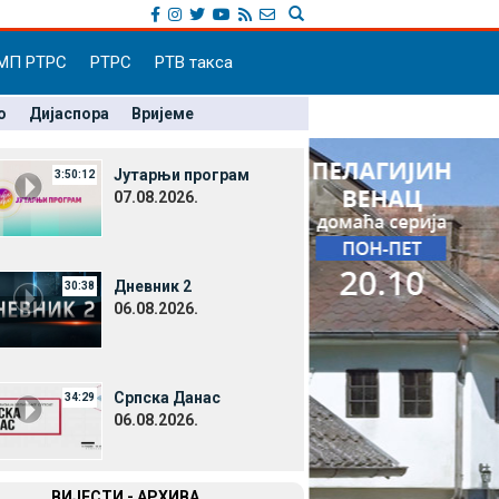
МП РТРС
РТРС
РТВ такса
о
Дијаспора
Вријеме
Јутарњи програм
3:50:12
07.08.2026.
Дневник 2
30:38
06.08.2026.
Српска Данас
34:29
06.08.2026.
ВИЈЕСТИ - АРХИВА