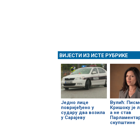
ВИЈЕСТИ ИЗ ИСТЕ РУБРИКЕ
Једно лице
Вулић: Писм
повријеђено у
Кришоку је л
судару два возила
а не став
у Сарајеву
Парламента
скупштине