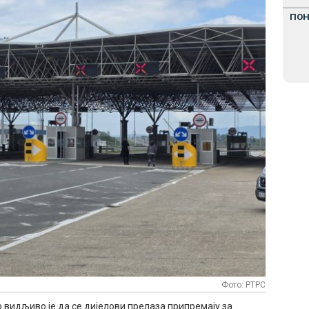
ПО
Фото: РТРС
р видљиво је да се дијелови прелаза припремају за