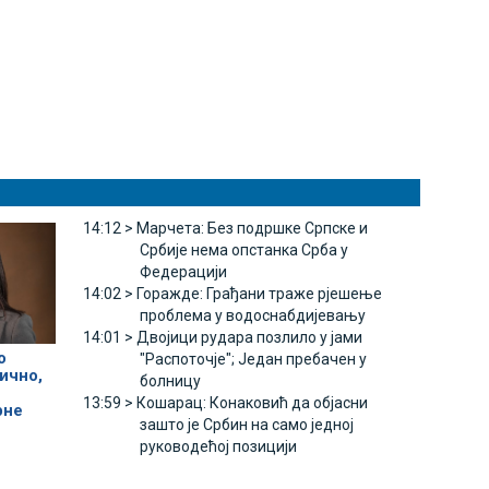
14:12 >
Марчета: Без подршке Српске и
Србије нема опстанка Срба у
Федерацији
14:02 >
Горажде: Грађани траже рјешење
проблема у водоснабдијевању
14:01 >
Двојици рудара позлило у јами
о
"Распоточје"; Један пребачен у
ично,
болницу
13:59 >
Кошарац: Конаковић да објасни
рне
зашто је Србин на само једној
руководећој позицији