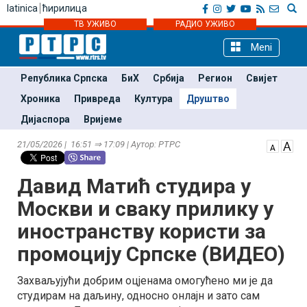
latinica
ћирилица
ТВ УЖИВО
РАДИО УЖИВО
Meni
Република Српска
БиХ
Србија
Регион
Свијет
Хроника
Привреда
Култура
Друштво
Дијаспора
Вријеме
21/05/2026 | 16:51 ⇒ 17:09 | Аутор: РТРС
Давид Матић студира у
Москви и сваку прилику у
иностранству користи за
промоцију Српске (ВИДЕО)
Захваљујући добрим оцјенама омогућено ми је да
студирам на даљину, односно онлајн и зато сам