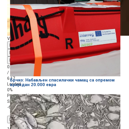
Video Player is loading.
Play Video
Play
Mute
0:00
/
6:17
Брчко: Набављен спасилачки чамац са опремом
Loaded
:
вриједан 20.000 евра
0%
Progress
: 0%
Stream Type
LIVE
-6:17
Playback Rate
1x