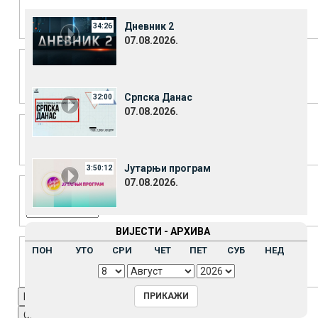
Color
Transparency
Дневник 2
34:26
07.08.2026.
Window
Color
Transparency
Српска Данас
32:00
Font Size
07.08.2026.
Јутарњи програм
3:50:12
Text Edge Style
07.08.2026.
ВИЈЕСТИ - АРХИВА
Font Family
ПОН
УТО
СРИ
ЧЕТ
ПЕТ
СУБ
НЕД
Reset
restore all settings to the default values
Done
Close Modal Dialog