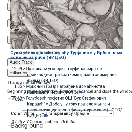
Chapters
Chapters
Descriptions
descriptions off
, selected
Subtitles
subtitles settings
, opens subtitles settings dialog
subtitles off
, selected
Суша узела данак, на ушћу Турјанице у Врбас нема
воде ни за рибе (ВИДЕО)
Audio Track
12:09 >
Потписани уговори за суфинансирање
Fullscreen
производње три краткометражна анимирана
филма (ВИДЕО)
This is a modal window.
11:35 >
Мркоњић Град: Награђена домаћинства
Beginning of dialog window. Escape will cancel and close the windo
Павловић и Перић (ФОТО)
Text
09:19 >
Голубовић посјетио ОШ "Вук Стефановић
Караџић" у Добоју - у току подјела књига и
реконструкција крова фискултурне сале (ФОТО/
Color
Transparency
ВИДЕО)
07:25 >
У Српској рођено 26 беба
Background