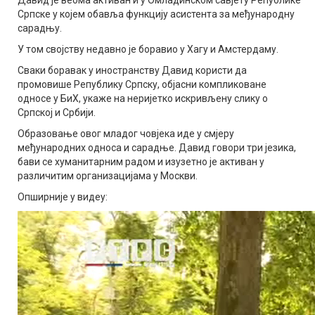
Српске у којем обавља функцију асистента за међународну
сарадњу.
У том својству недавно је боравио у Хагу и Амстердаму.
Сваки боравак у иностранству Давид користи да
промовише Републику Српску, објасни компликоване
односе у БиХ, укаже на неријетко искривљену слику о
Српској и Србији.
Образовање овог младог човјека иде у смјеру
међународних односа и сарадње. Давид говори три језика,
бави се хуманитарним радом и изузетно је активан у
различитим организацијама у Москви.
Опширније у видеу: