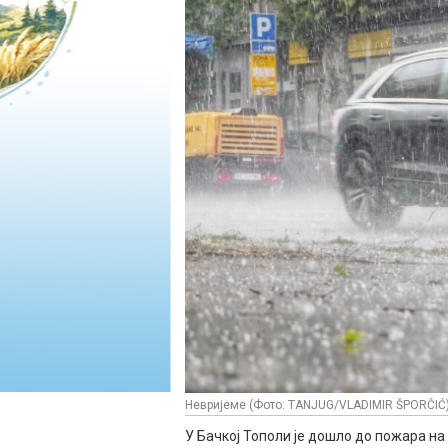
Невријеме (Фото: TANJUG/VLADIMIR ŠPORČIĆ
У Бачкој Тополи је дошло до пожара н