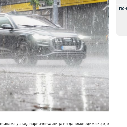
ПО
)
а њивама усљед варничења жица на далеководима које је