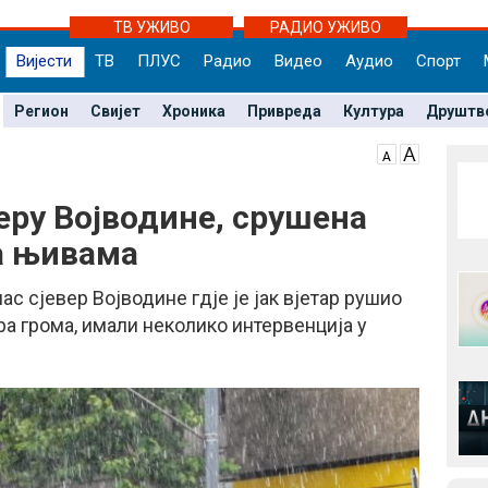
ТВ УЖИВО
РАДИО УЖИВО
Вијести
ТВ
ПЛУС
Радио
Видео
Аудио
Спорт
Регион
Свијет
Хроника
Привреда
Култура
Друштв
еру Војводине, срушена
а њивама
ас сјевер Војводине гдје је јак вјетар рушио
ара грома, имали неколико интервенција у