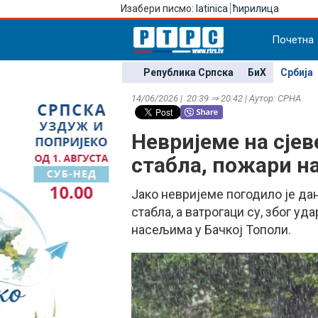
Изабери писмо:
latinica
ћирилица
Почетна
Република Српска
БиХ
Србија
14/06/2026 | 20:39 ⇒ 20:42 | Аутор: СРНА
Невријеме на сјев
стабла, пожари н
Јако невријеме погодило је дан
стабла, а ватрогаци су, због уд
насељима у Бачкој Тополи.