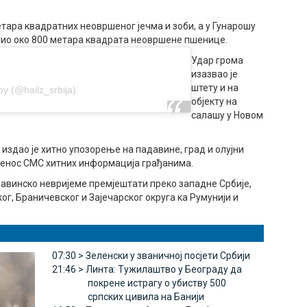
метара квадратних неовршеног јечма и зоби, а у Гунарошу
атио око 800 метара квадрата неовршене пшенице.
Удар грома
изазвао је
штету и на
by (@hailz_srbija)
објекту на
салашу у Новом
здао је хитно упозорење на падавине, град и олујни
пренос СМС хитних информација грађанима.
љавинско невријеме премјештати преко западне Србије,
г, Браничевског и Зајечарског округа ка Румунији и
07:30 >
Зеленски у званичној посјети Србији
21:46 >
Линта: Tужилаштво у Београду да
покрене истрагу о убиству 500
српских цивила на Банији