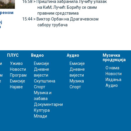
16:58 >
Приштина забранила Лучићу улазак
на КиМ; Лучић: Борићу се свим
треном
правним средствима
15:44 >
Виктор Орбан на Драгачевском
ј
сабору трубача
а
ПЛУС
Видео
Аудио
Музичка
продукција
и
Уживо
Емисије
Емисије
О нама
Новости
Дневне
Дневне
Новости
ам
Програм
вијести
вијести
Издања
е
Емисије
Скупштина
Музика
Аудио
Најаве
Спорт
Спорт
Музика и
забава
Документарни
Култура
Млади