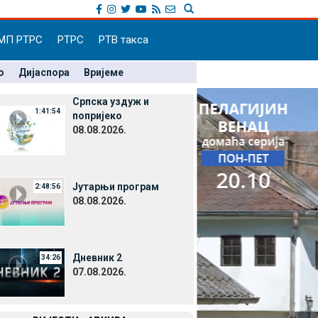
МП РТРС
РТРС
РТВ такса
о
Дијаспора
Вријеме
Српска уздуж и
1:41:54
попријеко
08.08.2026.
Јутарњи програм
2:48:56
08.08.2026.
Дневник 2
34:26
07.08.2026.