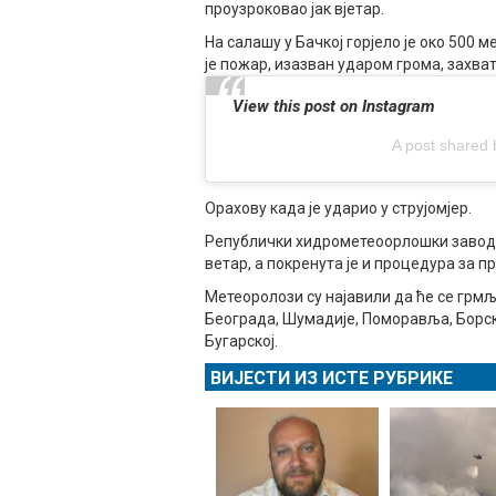
проузроковао јак вјетар.
На салашу у Бачкој горјело је око 500 
је пожар, изазван ударом грома, захв
View this post on Instagram
A post shared 
Орахову када је ударио у струјомјер.
Републички хидрометеоорлошки завод и
ветар, а покренута је и процедура за 
Метеоролози су најавили да ће се грм
Београда, Шумадије, Поморавља, Борско
Бугарској.
ВИЈЕСТИ ИЗ ИСТЕ РУБРИКЕ