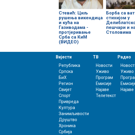
Стевић: Циљ
Борба са ва
рушења викендица
стихијом у
и кућа на
Делиблатско
Газиводама -
пешчари и н
протјеривање
Столовима
Срба са КиМ
(ВИДЕО)
Вијести
ТВ
Радио
Република
Новости
Новост
Српска
Уживо
Уживо
БиХ
Програм
Прогр
Регион
Емисије
Емисиј
Свијет
Најаве
Најаве
Спорт
Телетекст
Привреда
Култура
Занимљивости
Друштво
Хроника
Србија