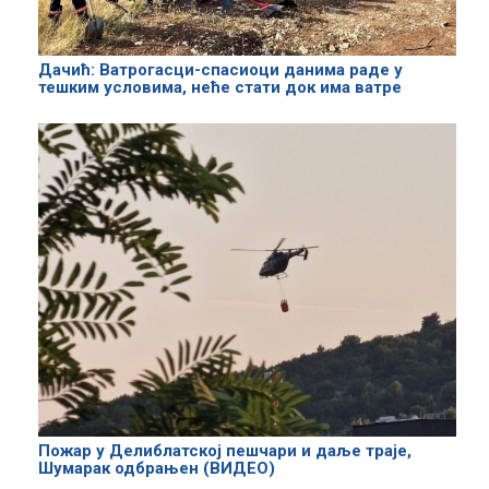
Дачић: Ватрогасци-спасиоци данима раде у
тешким условима, неће стати док има ватре
Пожар у Делиблатској пешчари и даље траје,
Шумарак одбрањен (ВИДЕО)