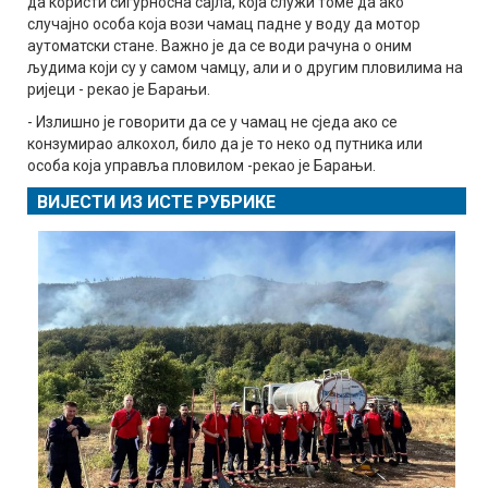
да користи сигурносна сајла, која служи томе да ако
случајно особа која вози чамац падне у воду да мотор
аутоматски стане. Важно је да се води рачуна о оним
људима који су у самом чамцу, али и о другим пловилима на
ријеци - рекао је Барањи.
- Излишно је говорити да се у чамац не сједа ако се
конзумирао алкохол, било да је то неко од путника или
особа која управља пловилом -рекао је Барањи.
ВИЈЕСТИ ИЗ ИСТЕ РУБРИКЕ