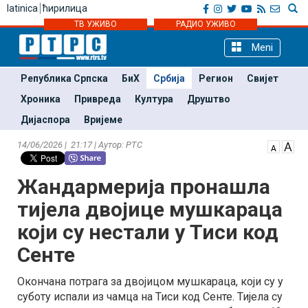
latinica
ћирилица
ТВ УЖИВО
РАДИО УЖИВО
Meni
Република Српска
БиХ
Србија
Регион
Свијет
Хроника
Привреда
Култура
Друштво
Дијаспора
Вријеме
14/06/2026 | 21:17 | Аутор: РТС
Жандармерија пронашла
тијела двојице мушкараца
који су нестали у Тиси код
Сенте
Окончана потрага за двојицом мушкараца, који су у
суботу испали из чамца на Тиси код Сенте. Тијела су