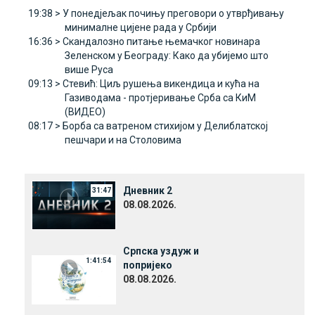
19:38 >
У понедјељак почињу преговори о утврђивању
минималне цијене рада у Србији
16:36 >
Скандалозно питање њемачког новинара
Зеленском у Београду: Како да убијемо што
више Руса
09:13 >
Стевић: Циљ рушења викендица и кућа на
Газиводама - протјеривање Срба са КиМ
(ВИДЕО)
08:17 >
Борба са ватреном стихијом у Делиблатској
пешчари и на Столовима
Дневник 2
31:47
08.08.2026.
Српска уздуж и
1:41:54
попријеко
08.08.2026.