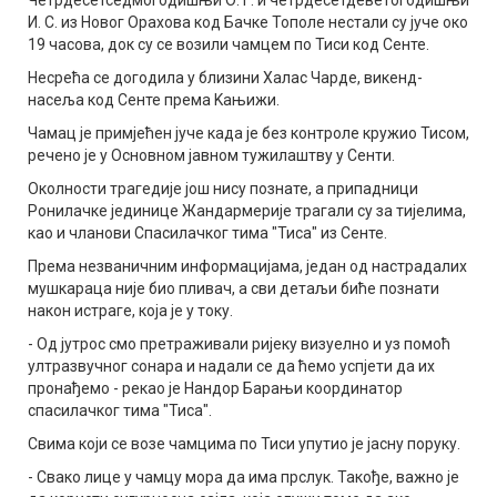
И. С. из Новог Орахова код Бачке Тополе нестали су јуче око
19 часова, док су се возили чамцем по Тиси код Сенте.
Несрећа се догодила у близини Халас Чарде, викенд-
насеља код Сенте према Kањижи.
Чамац је примјећен јуче када је без контроле кружио Тисом,
речено је у Основном јавном тужилаштву у Сенти.
Околности трагедије још нису познате, а припадници
Ронилачке јединице Жандармерије трагали су за тијелима,
као и чланови Спасилачког тима "Тиса" из Сенте.
Према незваничним информацијама, један од настрадалих
мушкараца није био пливач, а сви детаљи биће познати
након истраге, која је у току.
- Од јутрос смо претраживали ријеку визуелно и уз помоћ
ултразвучног сонара и надали се да ћемо успјети да их
пронађемо - рекао је Нандор Барањи координатор
спасилачког тима "Тиса".
Свима који се возе чамцима по Тиси упутио је јасну поруку.
- Свако лице у чамцу мора да има прслук. Такође, важно је