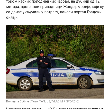
током касних поподневних часова, на дубини од 12
метара, пронашли припадници Жандармерије, који су
се данас укључили у потрагу, пеноси портал Градски
онлајн.
Полиција Србије (Фото: TANJUG/ VLADIMIR ŠPORČIĆ)
Четрдесетседмогодишњи О. Г. и четрдесетдеветогодишњи