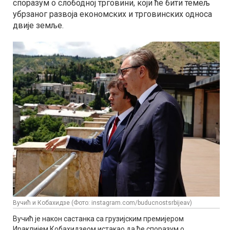
споразум о слободној трговини, који ће бити темељ
убрзаног развоја економских и трговинских односа
двије земље.
Вучић и Кобахидзе (Фото: instagram.com/buducnostsrbijeav)
Вучић је након састанка са грузијским премијером
Ираклијем Кобахидзеом истакао да ће споразум о