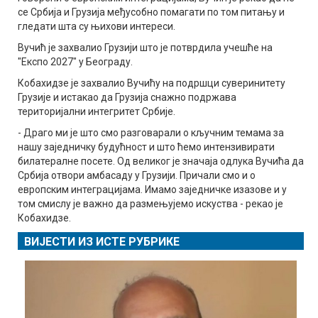
се Србија и Грузија међусобно помагати по том питању и
гледати шта су њихови интереси.
Вучић је захвалио Грузији што је потврдила учешће на
"Експо 2027" у Београду.
Кобахидзе је захвалио Вучићу на подршци суверинитету
Грузије и истакао да Грузија снажно подржава
територијални интегритет Србије.
- Драго ми је што смо разговарали о кључним темама за
нашу заједничку будућност и што ћемо интензивирати
билатералне посете. Од великог је значаја одлука Вучића да
Србија отвори амбасаду у Грузији. Причали смо и о
европским интеграцијама. Имамо заједничке изазове и у
том смислу је важно да размењујемо искуства - рекао је
Кобахидзе.
ВИЈЕСТИ ИЗ ИСТЕ РУБРИКЕ