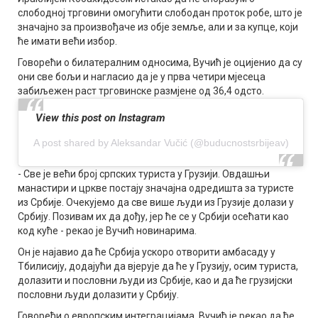
слободној трговини омогућити слободан проток робе, што је
значајно за произвођаче из обје земље, али и за купце, који
ће имати већи избор.
Говорећи о билатералним односима, Вучић је оцијенио да су
они све бољи и нагласио да је у прва четири мјесеца
забиљежен раст трговинске размјене од 36,4 одсто.
View this post on Instagram
A post shared by Aleksandar Vučić (@buducnostsrbijeav)
- Све је већи број српских туриста у Грузији. Овдашњи
манастири и цркве постају значајна одредишта за туристе
из Србије. Очекујемо да све више људи из Грузије долази у
Србију. Позивам их да дођу, јер ће се у Србији осећати као
код куће - рекао је Вучић новинарима.
Он је најавио да ће Србија ускоро отворити амбасаду у
Тбилисију, додајући да вјерује да ће у Грузију, осим туриста,
долазити и пословни људи из Србије, као и да ће грузијски
пословни људи долазити у Србију.
Говорећи о европским интеграцијама, Вучић је рекао да ће