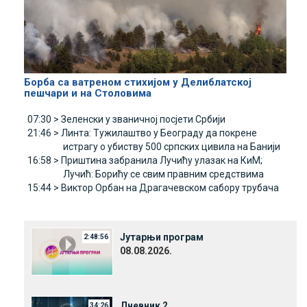
Борба са ватреном стихијом у Делиблатској
пешчари и на Столовима
07:30 >
Зеленски у званичној посјети Србији
21:46 >
Линта: Tужилаштво у Београду да покрене
истрагу о убиству 500 српских цивила на Банији
16:58 >
Приштина забранила Лучићу улазак на КиМ;
Лучић: Борићу се свим правним средствима
15:44 >
Виктор Орбан на Драгачевском сабору трубача
Јутарњи програм
2:48:56
08.08.2026.
Дневник 2
34:26