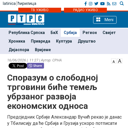
latinica
ћирилица
ТВ УЖИВО
РАДИО УЖИВО
Meni
Република Српска
БиХ
Србија
Регион
Свијет
Хроника
Привреда
Култура
Друштво
Дијаспора
Вријеме
16/06/2026 | 11:27 | Аутор: СРНА
Споразум о слободној
трговини биће темељ
убрзаног развоја
економских односа
Предсједник Србије Александар Вучић рекао је данас
у Тбилисију да ће Србија и Грузија ускоро потписати