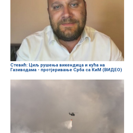
Стевић: Циљ рушења викендица и кућа на
Газиводама - протјеривање Срба са КиМ (ВИДЕО)