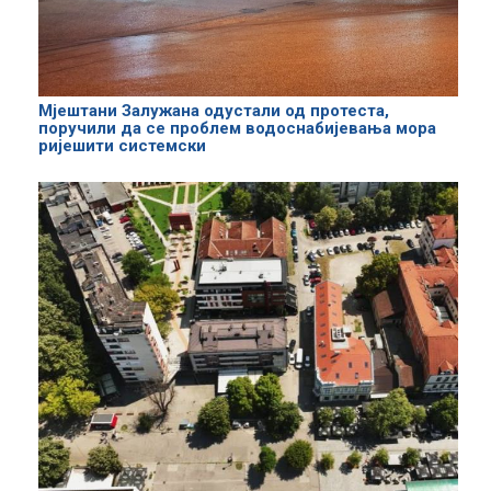
Мјештани Залужана одустали од протеста,
поручили да се проблем водоснабијевања мора
ријешити системски