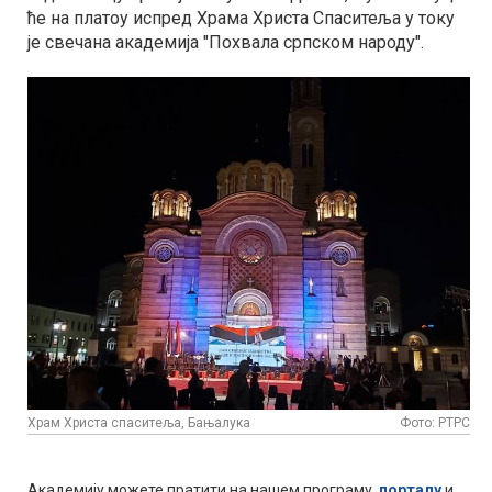
ће на платоу испред Храма Христа Спаситеља у току
је свечана академија "Похвала српском народу".
Храм Христа спаситеља, Бањалука
Фото: РТРС
Академију можете пратити на нашем програму,
порталу
и