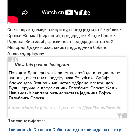
Свечаној академији присуствују предсједница Републике
Српске Жељка Цвијановић, предсједник Владе Српске
Радован Вишковић, српски члан Предсједништва БиХ
Милорад Додик и изасланик предсједника Србије
Александар Вулин.
View this post on Instagram
Поводом Дана српског јединства, слободе и националне
заставе, изасланик предсједника Републике Србије
Александра Вучића и министар одбране Александар
Вулин уручио је предсједници Републике Српске Жељки
Цвијановић реплике ратних застава јединица Војске
Републике Српске.
A post shared by
Жељка Цвијановић
(@zeljka.cvijanovic) on Sep 15, 2020 at 9:11am PDT
Повезане вијести:
Цвијановић: Српска и Србија заједно - никада на штету