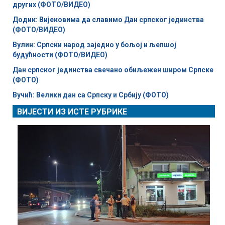
других (ФОТО/ВИДЕО)
Додик: Вијековима да славимо Дан српског јединства
(ФОТО/ВИДЕО)
Вулин: Српски народ заједно у бољој и љепшој
будућности (ФОТО/ВИДЕО)
Дан српског јединства свечано обиљежен широм Српске
(ФОТО)
Вучић: Велики дан са Српску и Србију (ФОТО)
ВИЈЕСТИ ИЗ ИСТЕ РУБРИКЕ