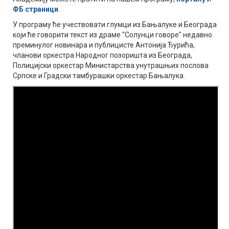
ФБ страници
.
У програму ће учествовати глумци из Бањалуке и Београда
који ће говорити текст из драме "Солунци говоре" недавно
преминулог новинара и публицисте Антонија Ђурића,
чланови оркестра Народног позоришта из Београда,
Полицијски оркестар Министарства унутрашњих послова
Српске и Градски тамбурашки оркестар Бањалука.