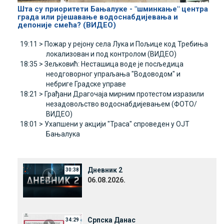
Шта су приоритети Бањалуке - "шминкање" центра
града или рјешавање водоснабдијевања и
депоније смећа? (ВИДЕО)
19:11 >
Пожар у рејону села Лука и Пољице код Требиња
локализован и под контролом (ВИДЕО)
18:35 >
Зељковић: Несташица воде је посљедица
неодговорног упраљања "Водоводом" и
небриге Градске управе
18:21 >
Грађани Драгочаја мирним протестом изразили
незадовољство водоснабдијевањем (ФОТО/
ВИДЕО)
18:01 >
Ухапшени у акцији "Траса" спроведен у ОЈТ
Бањалука
Дневник 2
30:38
06.08.2026.
Српска Данас
34:29