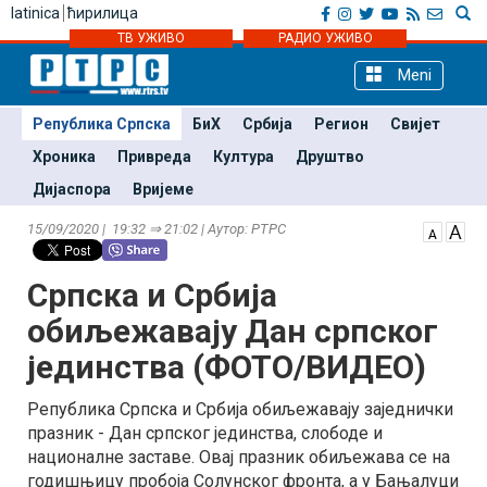
latinica
ћирилица
ТВ УЖИВО
РАДИО УЖИВО
Meni
Република Српска
БиХ
Србија
Регион
Свијет
Хроника
Привреда
Култура
Друштво
Дијаспора
Вријеме
15/09/2020 | 19:32 ⇒ 21:02 | Аутор: РТРС
Српска и Србија
обиљежавају Дан српског
јединства (ФОТО/ВИДЕО)
Република Српска и Србија обиљежавају заједнички
празник - Дан српског јединства, слободе и
националне заставе. Овај празник обиљежава се на
годишњицу пробоја Солунског фронта, а у Бањалуци