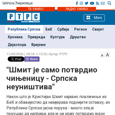
latinica
ћирилица
ТВ УЖИВО
РАДИО УЖИВО
Meni
Република Српска
БиХ
Србија
Регион
Свијет
Хроника
Привреда
Култура
Друштво
Дијаспора
Вријеме
11/05/2026 | 09:18 ⇒ 13:26 | Аутор: РТРС
"Шмит је само потврдио
чињеницу - Српска
неуништива"
Након што је Кристијан Шмит најавио повлачење из
БиХ и обавијестио да намјерава поднијети оставку, из
Републике Српске јасна порука - много зла је
покушао да направи, али је на крају потврдио једну