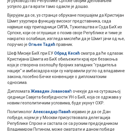
је руководство Републике Српске својим дјеловањем
успјело да га врати тамо одакле је дошао.
Вјерујем да се, уз странце обрукане покушајем да Кристијан
Шмит узурпира функцију високог представника, сада
највише кају припадници СИПА, Тужилаштва и Суда БиХ из
Српске, који се оглушише о позив своје Републике и тиме је
накратко ослабише, изгледа мислећи да је Шмит јачи од ње,
поручио је
Огњен Тадић
правник.
Шеф Мисије БиХ при ЕУ
Обрад Кесић
сматра да ће одлазак
Кристијана Шмита из БиХ обиљежити крај ере безакоња
која је створена охолошћу бројних западних "градитеља
нације" и амбасадора који су направили ругло од владавине
закона, посебно Бечке конвенције о дипломатским
односима.
Дипломата
Живадин Јованови
ћ
очекује да на сутрашњој
сједници Савјета безбједности УН о БиХ, која се одржава у
новим геополитичким условима, буде укунут ОХР.
Политиколог
Александар Павић
изјавио је да се Дан
побједе, којем је у Москви присуствовала делегација
Републике Спрске и састала се са руским предсједником
Владимиром Путином, може сматрати и даном побједе