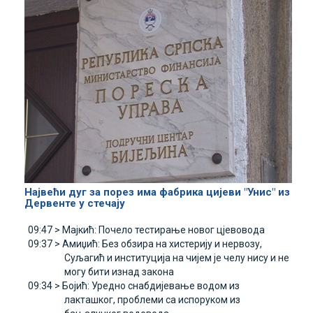
Највећи дуг за порез има фабрика цијеви "Унис" из
Дервенте у стечају
09:47 >
Мајкић: Почело тестирање новог цјевовода
09:37 >
Амиџић: Без обзира на хистерију и нервозу,
Суљагић и институција на чијем је челу нису и не
могу бити изнад закона
09:34 >
Бојић: Уредно снабдијевање водом из
лакташког, проблеми са испоруком из