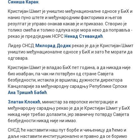
Синиша Каран
.
Кристијан Шмит је уништио међунационалне односе у БиХ и
нанио пуно штете и међународним факторима и његов
резултат је управо онакав какав је и приказао. Створио је
толико смећа и толико одлука које мора неко да поправља -
рекао је предсједник НСРС
Ненад Стевандић
.
Лидер СНСД
Милорад Додик
рекао је да је Кристијан Шмит
уништио међунационалне односе у БиХ и зато ће морати да
одговара.
Кристијан Шмит је владао БиХ пет година, а да никада није
био изабран, па чак ни потврђен од стране Савјета
безбједности, истакла је вршилац дужности директора
Канцеларије за међународну сарадњу Републике Српске
Ана Тришић Бабић
.
Златан Клокић
, министар за европске интеграције и
међународну сарадњу рекао је да је Кристијан Шмит у БиХ
никад није требао долазити, јер званичну потврду Савјета
безбједности никад није ни имао.
СНСД ће наставити наш пут борбе и чињеницу да ћемо и
даље наставити институционално и правно да се боримо