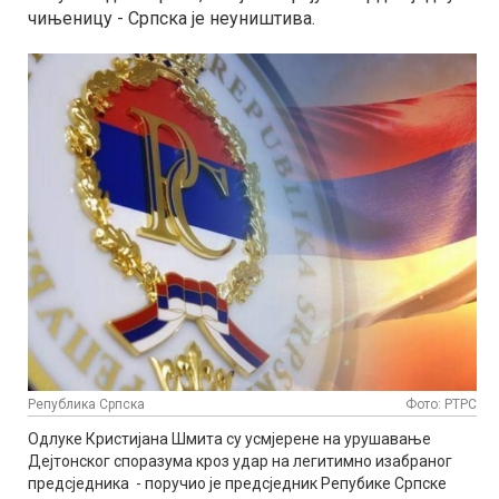
чињеницу - Српска је неуништива.
Република Српска
Фото: РТРС
Одлуке Кристијана Шмита су усмјерене на урушавање
Дејтонског споразума кроз удар на легитимно изабраног
предсједника - поручио је предсједник Репубике Српске