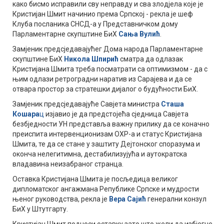
како бисмо исправили сву неправду и сва злодјела које је
Кристијан Шмит начинио према Српској - рекла је шеф
Клуба посланика СНСД-а у Представничком дому
Парламентарне скупштине БиХ
Сања Вулић
.
Замјеник предсједавајућег Дома народа Парламентарне
скупштине БиХ
Никола Шпирић
сматра да одлазак
Кристијана Шмита треба посматрати са оптимизмом - да с
њим одлази ретроградни наратив из Сарајева и да се
отвара простор за стратешки дијалог о будућности БиХ.
Замјеник предсједавајуће Савјета министра
Сташа
Кошара
ц
изјавио је да предстојећа сједница Савјета
безбједности УН представља важну прилику да се коначно
преиспита интервенционизам ОХР-а и статус Кристијана
Шмита, те да се стане у заштиту Дејтонског споразума и
оконча нелегитимна, дестабилизујућа и аутократска
владавина неизабраног странца.
Оставка Кристијана Шмита је посљедица великог
дипломатског ангажмана Републике Српске и мудрости
њеног руководства, рекла је
Вера Сајић
генерални конзул
БиХ у Штутгарту.
Кристијан Шмит подноси оставку зато што жели да избјегне