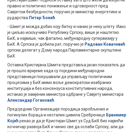
правно и политичко понижење и одговорност пред
Савјетом безбједности, поручио је министар енергетике и
рударства
Петар Ђокић
.
- Шмит је можда добио коју битку и нанио је неку штету. Иако
је циљао искључиво Републику Српску, више је наштетио
БиХ, а највише, чак фатално, међународну супервизију у
БиХ. А Српска је добила рат, поручио је
Радован Ковачевић
српски делегат у Дому народа Парламентарне скупштине
БиХ.
Оставка Кристијана Шмита представља јасан показатељ да
је прошло вријеме када су поједини међународни
представници покушавали да управљају политичким
процесима у БиХ мимо воље демократски изабраних
институција и без консензуса конститутивних народа,
истакао је замјеник министра одбране у Савјету министара
Александар Гогановић
.
Предсједник Организације породица заробљених и
погинулих бораца и несталих цивила Сребренице
Бранимир
Којић
рекао је да је Кристијан Шмит уз Суд БиХ био највећи
кочничар развоја БиХ и чинио све да ослаби Српску, али да