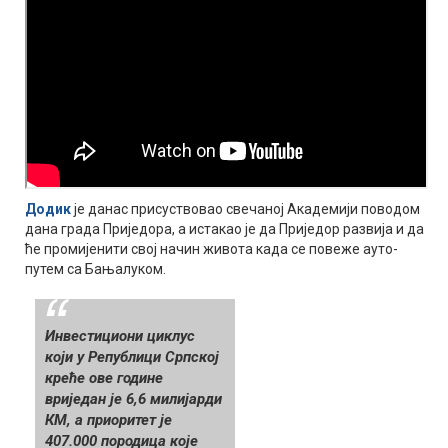
Додик
је данас присуствовао свечаној Академији поводом
дана града Приједора, а истакао је да Приједор развија и да
ће промијенити свој начин живота када се повеже ауто-
путем са Бањалуком.
Инвестициони циклус
који у Републици Српској
креће ове године
вриједан је 6,6 милијарди
КМ, а приоритет је
407.000 породица које