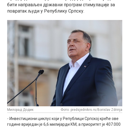
бити направљен државни програм стимулације за
повратак људи у Републику Српску.
Милорад Додик
Фото: predsjednikrs.rs/Borislav Zdrinja
- Инвестициони циклус који у Републици Српској креће ове
године вриједан је 6,6 милијарди КМ, а приоритет је 407.000