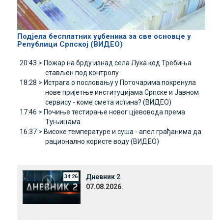
Подјела бесплатних уџбеника за све основце у
Републици Српској (ВИДЕО)
20:43 >
Пожар на брду изнад села Лука код Требиња
стављен под контролу
18:28 >
Истрага о пословању у Поточарима покренула
нове пријетње институцијама Српске и Јавном
сервису - коме смета истина? (ВИДЕО)
17:46 >
Почиње тестирање новог цјевовода према
Туњицама
16:37 >
Високе температуре и суша - апел грађанима да
рационално користе воду (ВИДЕО)
Дневник 2
34:26
07.08.2026.