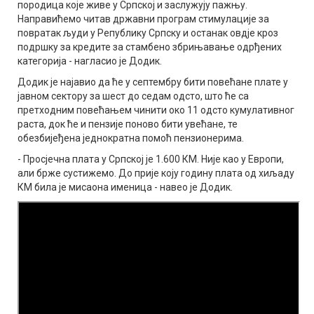
породица које живе у Српској и заслужују пажњу.
Направићемо читав државни програм стимулације за
повратак људи у Републику Српску и останак овдје кроз
подршку за кредите за стамбено збрињавање одрђених
категорија - нагласио је Додик.
Додик је најавио да ће у септембру бити повећане плате у
јавном сектору за шест до седам одсто, што ће са
претходним повећањем чинити око 11 одсто кумулативног
раста, док ће и пензије поново бити увећане, те
обезбијеђена једнократна помоћ пензионерима.
- Просјечна плата у Српској је 1.600 КМ. Није као у Европи,
али брже сустижемо. До прије коју годину плата од хиљаду
КМ била је мисаона именица - навео је Додик.