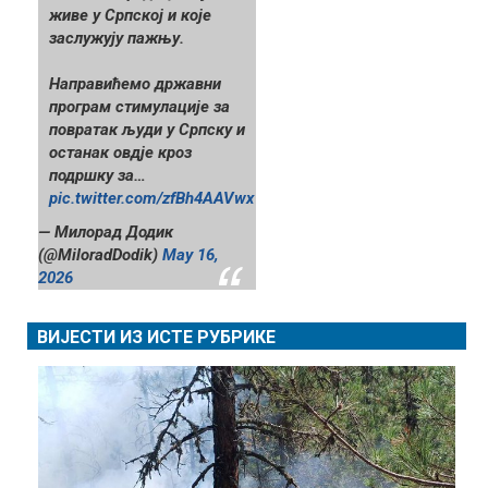
живе у Српској и које
заслужују пажњу.
Направићемо државни
програм стимулације за
повратак људи у Српску и
останак овдје кроз
подршку за…
pic.twitter.com/zfBh4AAVwx
— Милорад Додик
(@MiloradDodik)
May 16,
2026
ВИЈЕСТИ ИЗ ИСТЕ РУБРИКЕ