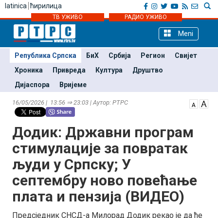
latinica
ћирилица
ТВ УЖИВО
РАДИО УЖИВО
Meni
Република Српска
БиХ
Србија
Регион
Свијет
Хроника
Привреда
Култура
Друштво
Дијаспора
Вријеме
16/05/2026 | 13:56 ⇒ 23:03 | Аутор: РТРС
Додик: Државни програм
стимулације за повратак
људи у Српску; У
септембру ново повећање
плата и пензија (ВИДЕО)
Предсједник СНСД-а Милорад Додик рекао је да ће