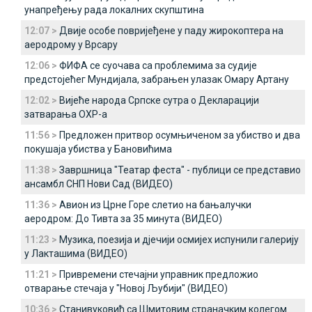
унапређењу рада локалних скупштина
12:07 >
Двије особе повријеђене у паду жирокоптера на
аеродрому у Врсару
12:06 >
ФИФА се суочава са проблемима за судије
предстојећег Мундијала, забрањен улазак Омару Артану
12:02 >
Вијеће народа Српске сутра о Декларацији
затварања ОХР-а
11:56 >
Предложен притвор осумњиченом за убиство и два
покушаја убиства у Бановићима
11:38 >
Завршница "Театар феста" - публици се представио
ансамбл СНП Нови Сад (ВИДЕО)
11:36 >
Авион из Црне Горе слетио на бањалучки
аеродром: До Тивта за 35 минута (ВИДЕО)
11:23 >
Музика, поезија и дјечији осмијех испунили галерију
у Лакташима (ВИДЕО)
11:21 >
Привремени стечајни управник предложио
отварање стечаја у "Новој Љубији" (ВИДЕО)
10:36 >
Станивуковић са Шмитовим страначким колегом