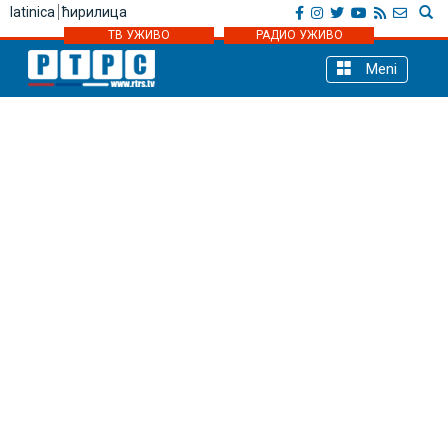
latinica
ћирилица
ТВ УЖИВО
РАДИО УЖИВО
Meni