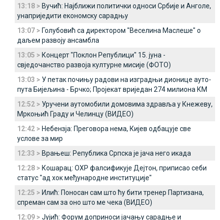
13:18 >
Вучић: Најближи политички односи Србије и Анголе,
унаприједити економску сарадњу
13:07 >
Голубовић са директором "Веселина Маслеше" о
даљем развоју ансамбла
13:05 >
Концерт "Поклон Републици" 15. јуна -
свједочанство развоја културне мисије (ФОТО)
13:03 >
У петак почињу радови на изградњи дионице ауто-
пута Бијељина - Брчко; Пројекат вриједан 274 милиона КМ
12:52 >
Уручени аутомобили домовима здравља у Кнежеву,
Мркоњић Граду и Челинцу (ВИДЕО)
12:42 >
Небензја: Преговора нема, Кијев одбацује све
услове за мир
12:33 >
Врањеш: Република Српска је јача него икада
12:28 >
Кошарац: ОХР фалсификује Дејтон, приписао себи
статус "ад хок међународне институције"
12:25 >
Илић: Поносан сам што ћу бити тренер Партизана,
спреман сам за оно што ме чека (ВИДЕО)
12:09 >
Јујић: Форум доприноси јачању сарадње и