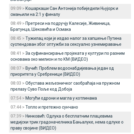
09:09 >
Кошаркаши Сан Антонија побиједили Њујорк и
смањили на 2:1 у финалу
08:49 >
Претреси на подручју Калесије, Живиница,
Братунца, Шековића и Осмака
08:45 >
Тужилац који је издао налог за хапшење Путина
суспендован због оптужби за сексуално узнемиравање
08:41 >
За суфинансирање пројеката у култури по разним
основама око милион и по КМ (ВИДЕО)
08:07 >
Вучић: Проблем водоснабдијевања један од
приоритета у Сребреници (ВИДЕО)
08:03 >
Обустава жељезничког саобраћаја на пружном
прелазу Суво Поље код Добоја
07:54 >
Могући одрони и магла у котлинама
07:44 >
Топло и претежно сунчано
07:39 >
Нинковић: Одлука о бесплатним плацевима
медијски трик градоначелника Бањалуке, нема одлуке о
праву својине (ВИДЕО)