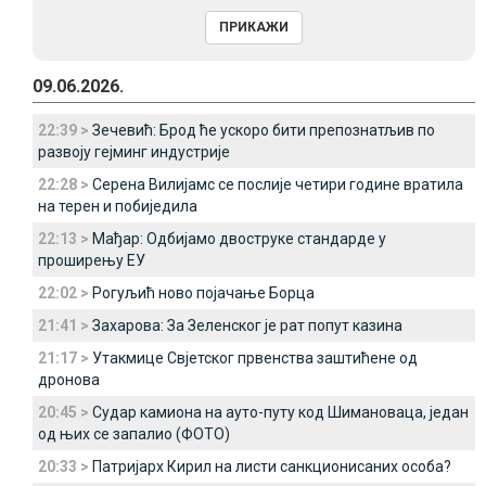
09.06.2026.
22:39 >
Зечевић: Брод ће ускоро бити препознатљив по
развоју гејминг индустрије
22:28 >
Серена Вилијамс се послије четири године вратила
на терен и побиједила
22:13 >
Мађар: Одбијамо двоструке стандарде у
проширењу ЕУ
22:02 >
Рогуљић ново појачање Борца
21:41 >
Захарова: За Зеленског је рат попут казина
21:17 >
Утакмице Свјетског првенства заштићене од
дронова
20:45 >
Судар камиона на ауто-путу код Шимановаца, један
од њих се запалио (ФОТО)
20:33 >
Патријарх Кирил на листи санкционисаних особа?