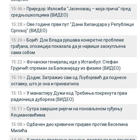
15:46 >
Приједор: Изложба "Јасеновац – моја прича" пред
средњошколцима (ВИДЕО)
15:28 >
Ове године први пут "Дани Хиландара у Републици
Српској" (ВИДЕО)
15:26 >
Бојић: Док Влада рјешава конкретне проблеме
грађана, опозиција показала да је највише заокупљена
сама собом
15:22 >
Фочански генијалац иде у Истанбул: Стефан
Грујичић спреман за Балканијаду из физике (ВИДЕО)
15:16 >
Додик: Затражио сам од Љубојевић да поднесе
оставку, што је она и прихватила
15:15 >
У манастиру Дужи код Требиња покренута прва
радионица дубореза (ВИДЕО)
15:11 >
Сутра завршне ријечи на поновљеном суђењу
Кецмановићима
15:08 >
Одбачен дио кривичне пријаве против Веселина
Милића