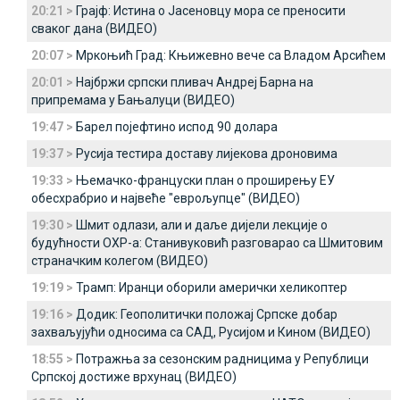
20:21 >
Грајф: Истина о Јасеновцу мора се преносити
сваког дана (ВИДЕО)
20:07 >
Мркоњић Град: Књижевно вече са Владом Арсићем
20:01 >
Најбржи српски пливач Андреј Барна на
припремама у Бањалуци (ВИДЕО)
19:47 >
Барел појефтино испод 90 долара
19:37 >
Русија тестира доставу лијекова дроновима
19:33 >
Њемачко-француски план о проширењу ЕУ
обесхрабрио и највеће "еврољупце" (ВИДЕО)
19:30 >
Шмит одлази, али и даље дијели лекције о
будућности ОХР-а: Станивуковић разговарао са Шмитовим
страначким колегом (ВИДЕО)
19:19 >
Трамп: Иранци оборили амерички хеликоптер
19:16 >
Додик: Геополитички положај Српске добар
захваљујући односима са САД, Русијом и Кином (ВИДЕО)
18:55 >
Потражња за сезонским радницима у Републици
Српској достиже врхунац (ВИДЕО)