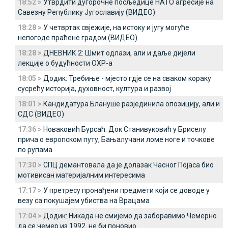
18:52 >
Утврдити дугорочне посљедице НАТО агресије на
Савезну Републику Југославију (ВИДЕО)
18:28 >
У четвртак свјежије, на истоку и југу могуће
непогоде праћене градом (ВИДЕО)
18:28 >
ДНЕВНИК 2: Шмит одлази, али и даље дијели
лекције о будућности ОХР-а
18:05 >
Додик: Требиње - мјесто гдје се на сваком кораку
сусрећу историја, духовност, култура и развој
18:01 >
Кандидатура Блануше разјединила опозицију, али и
СДС (ВИДЕО)
17:36 >
Новаковић Бурсаћ: Док Станивуковић у Бриселу
прича о европском путу, Бањалучани ломе ноге и точкове
по рупама
17:30 >
СПЦ демантовала да је долазак Часног Појаса био
мотивисан материјалним интересима
17:17 >
У претресу пронађени предмети који се доводе у
везу са покушајем убиства на Врацама
17:04 >
Додик: Никада не смијемо да заборавимо Чемерно
да се чемер из 1992. не би поновио