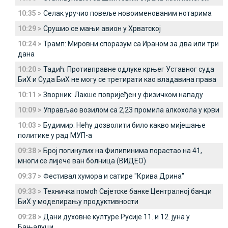
10:35 >
Селак уручио повеље новоименованим нотарима
10:29 >
Срушио се мањи авион у Хрватској
10:24 >
Трамп: Мировни споразум са Ираном за два или три
дана
10:20 >
Тадић: Противправне одлуке крњег Уставног суда
БиХ и Суда БиХ не могу се третирати као владавина права
10:11 >
Зворник: Лакше повријеђен у физичком нападу
10:09 >
Управљао возилом са 2,23 промила алкохола у крви
10:03 >
Будимир: Нећу дозволити било какво мијешање
политике у рад МУП-а
09:38 >
Број погинулих на Филипинима порастао на 41,
многи се лијече ван болница (ВИДЕО)
09:37 >
Фестивал хумора и сатире "Крива Дрина"
09:33 >
Техничка помоћ Свјетске банке Централној банци
БиХ у моделирању продуктивности
09:28 >
Дани духовне културе Русије 11. и 12. јуна у
Бањалуци