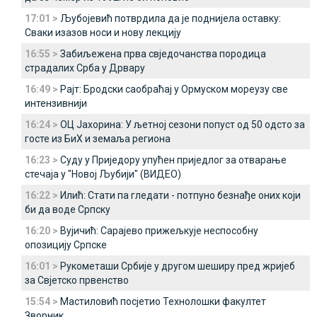
17:01 >
Љубојевић потврдила да је поднијела оставку:
Сваки изазов носи и нову лекцију
16:55 >
Забиљежена прва свједочанства породица
страдалих Срба у Дрвару
16:49 >
Рајт: Бродски саобраћај у Ормуском мореузу све
интензивнији
16:24 >
ОЦ Јахорина: У љетној сезони попуст од 50 одсто за
госте из БиХ и земаља региона
16:23 >
Суду у Приједору упућен приједлог за отварање
стечаја у "Новој Љубији" (ВИДЕО)
16:22 >
Илић: Стати па гледати - потпуно безнађе оних који
би да воде Српску
16:20 >
Вујичић: Сарајево прижељкује неспособну
опозицију Српске
16:01 >
Рукометаши Србије у другом шеширу пред жријеб
за Свјетско првенство
15:54 >
Мастиловић посјетио Технолошки факултет
Зворник