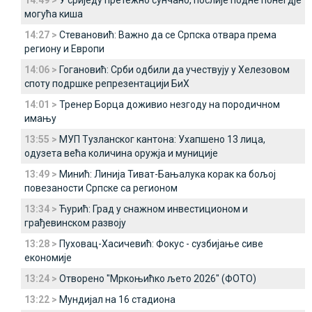
14:49 >
У сриједу претежно сунчано, послије подне понегдје
могућа киша
14:27 >
Стевановић: Важно да се Српска отвара према
региону и Европи
14:06 >
Гогановић: Срби одбили да учествују у Хелезовом
споту подршке репрезентацији БиХ
14:01 >
Тренер Борца доживио незгоду на породичном
имању
13:55 >
МУП Тузланског кантона: Ухапшено 13 лица,
одузета већа количина оружја и муниције
13:49 >
Минић: Линија Тиват-Бањалука корак ка бољој
повезаности Српске са регионом
13:34 >
Ћурић: Град у снажном инвестиционом и
грађевинском развоју
13:28 >
Пуховац-Хасичевић: Фокус - сузбијање сиве
економије
13:24 >
Отворено "Мркоњићко љето 2026" (ФОТО)
13:22 >
Мундијал на 16 стадиона