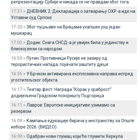
репрезентацију Србије и никада се не правдам због тога
17:31 >
ДНЕВНИК 2: Декларација о затварању ОХР-а иде на
Уставни суд Српске
17:20 >
Због пуцњаве на Врацама ухапшен још један
мушкарац
17:02 >
Додик: Снага СНСД-а је увијек била у јединству и
блиској вези са народом
16:50 >
Путин: Противници Русије не зазиру од
терористичких напада, појачати заштиту дјеце
16:35 >
У Брчком активирана експлозивна направа испред
угоститељског објекта
16:17 >
Театар фест: Награда "Корак у храброст"
додијељена Градском позоришту Подгорица
16:11 >
Лавров: Европске иницијативе узимамо са
резервом
16:09 >
Кампања едукације бирача у инстранству за Опште
изборе 2026. (ВИДЕО)
16:00 >
Одабран нови глумац који ће глумити Херкула