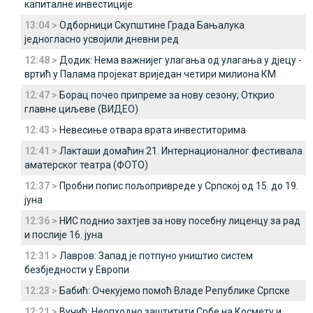
капиталне инвестиције
13:04 >
Одборници Скупштине Града Бањалука
једногласно усвојили дневни ред
12:48 >
Додик: Нема важнијег улагања од улагања у дјецу -
вртић у Палама пројекат вриједан четири милиона КМ
12:47 >
Борац почео припреме за нову сезону; Открио
главне циљеве (ВИДЕО)
12:43 >
Невесиње отвара врата инвеститорима
12:41 >
Лакташи домаћин 21. Интернационалног фестивала
аматерског театра (ФОТО)
12:37 >
Пробни попис пољопривреде у Српској од 15. до 19.
јуна
12:36 >
НИС поднио захтјев за нову посебну лиценцу за рад
и послије 16. јуна
12:31 >
Лавров: Запад је потпуно уништио систем
безбједности у Европи
12:23 >
Бабић: Очекујемо помоћ Владе Републике Српске
12:21 >
Вучић: Неопходно заштитити Србе на Космету и