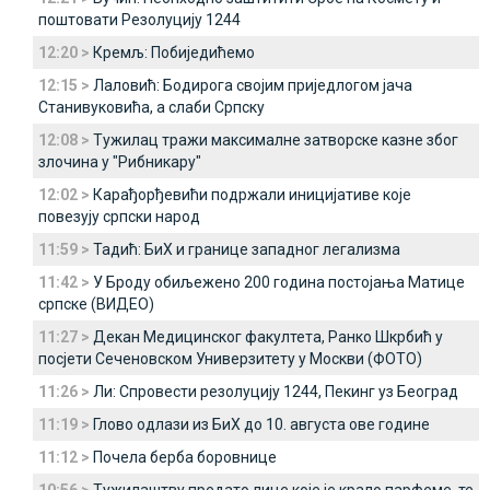
поштовати Резолуцију 1244
12:20 >
Кремљ: Побиједићемо
12:15 >
Лаловић: Бодирога својим приједлогом јача
Станивуковића, а слаби Српску
12:08 >
Тужилац тражи максималне затворске казне због
злочина у "Рибникару"
12:02 >
Карађорђевићи подржали иницијативе које
повезују српски народ
11:59 >
Тадић: БиХ и границе западног легализма
11:42 >
У Броду обиљежено 200 година постојања Матице
српске (ВИДЕО)
11:27 >
Декан Медицинског факултета, Ранко Шкрбић у
посјети Сеченовском Универзитету у Москви (ФОТО)
11:26 >
Ли: Спровести резолуцију 1244, Пекинг уз Београд
11:19 >
Глово одлази из БиХ до 10. августа ове године
11:12 >
Почела берба боровнице