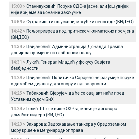
15:03 >
Станивуковић: Поруке СДС-а јасне, али још увијек
није вријеме за коначне закључке
14:59 >
Сутра киша и пљускови, могуће и непогоде (ВИДЕО)
14:42 >
Пољопривреда под притиском климатских промjена
(ВИДЕО)
14:34 >
Цвијановић: Администрација Доналда Трампа
донијела промјене на глобалном плану
14:31 >
Лукић: Генерал Младић у фокусу Савјета
безбједности
14:29 >
Цвијановић: Политичко Сарајево не разумије поруке
о домаћем дијалогу, договору и одговорности
14:25 >
Табаковић: Вјерујем да ће се овај акт наћи пред
Уставним судом БиХ
14:24 >
Голић: Што је више ОХР-а, мање је договора
домаћих лидера (ВИДЕО)
14:23 >
Захарова: Задржавање танкера у Средоземном
мору кршење међународног права