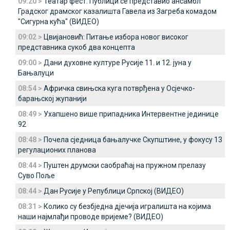
09:20 >
Театар фест: Публици се представио ансамбл
Градског драмског казалишта Гавела из Загреба комадом
"Сигурна кућа" (ВИДЕО)
09:02 >
Цвијановић: Питање избора новог високог
представника сукоб два концепта
09:00 >
Дани духовне културе Русије 11. и 12. јуна у
Бањалуци
08:54 >
Афричка свињска куга потврђена у Осјечко-
барањској жупанији
08:49 >
Ухапшено више припадника Интервентне јединице
92
08:48 >
Почела сједница бањалучке Скупштине, у фокусу 13
регулационих планова
08:44 >
Пуштен друмски саобраћај на пружном прелазу
Суво Поље
08:44 >
Дан Русије у Републици Српској (ВИДЕО)
08:31 >
Колико су безбједна дјечија игралишта на којима
наши најмлађи проводе вријеме? (ВИДЕО)