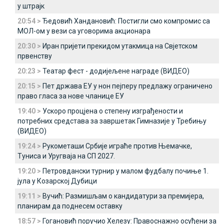
у штрајк
20:54 >
Ђедовић Хандановић: Постигли смо компромис са
МОЛ-ом у вези са уговорима акционара
20:30 >
Иран пријети прекидом утакмица на Свјетском
првенству
20:23 >
Театар фест - додијељене награде (ВИДЕО)
20:15 >
Пет држава ЕУ у нон пејперу предлажу ограничено
право гласа за нове чланице ЕУ
19:40 >
Ускоро процјена о степену изграђености и
потребних средстава за завршетак Гимназије у Требињу
(ВИДЕО)
19:24 >
Рукометаши Србије играће против Њемачке,
Туниса и Уругваја на СП 2027.
19:20 >
Петровдански турнир у малом фудбалу почиње 1.
јула у Козарској Дубици
19:11 >
Вучић: Размишљам о кандидатури за премијера,
планирам да поднесем оставку
18:57 >
Гогановић поручио Хелезу: Правоснажно осуђени за