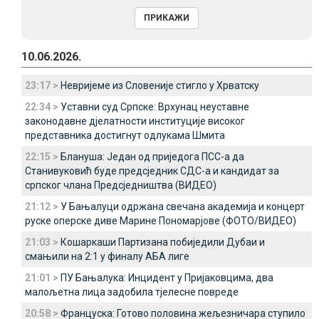
10.06.2026.
23:17 >
Невријеме из Словеније стигло у Хрватску
22:34 >
Уставни суд Српске: Врхунац неуставне
законодавне дјелатности институције високог
представника достигнут одлукама Шмита
22:15 >
Блануша: Један од приједога ПСС-а да
Станивуковић буде предсједник СДС-а и кандидат за
српског члана Предсједништва (ВИДЕО)
21:12 >
У Бањалуци одржана свечана академија и концерт
руске оперске диве Марине Пономарјове (ФОТО/ВИДЕО)
21:03 >
Кошаркаши Партизана побиједили Дубаи и
смањили на 2:1 у финалу АБА лиге
21:01 >
ПУ Бањалука: Инцидент у Пријаковцима, два
малољетна лица задобила тјелесне повреде
20:58 >
Француска: Готово половина жељезничара ступило