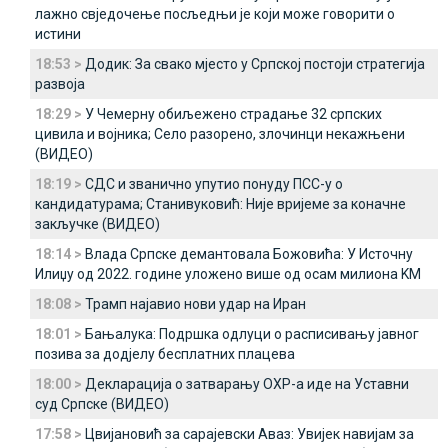
лажно свједочење посљедњи је који може говорити о
истини
18:53 >
Додик: За свако мјесто у Српској постоји стратегија
развоја
18:29 >
У Чемерну обиљежено страдање 32 српских
цивила и војника; Село разорено, злочинци некажњени
(ВИДЕО)
18:19 >
СДС и званично упутио понуду ПСС-у о
кандидатурама; Станивуковић: Није вријеме за коначне
закључке (ВИДЕО)
18:14 >
Влада Српске демантовала Божовића: У Источну
Илиџу од 2022. године уложено више од осам милиона KM
18:08 >
Трамп најавио нови удар на Иран
18:01 >
Бањалука: Подршка одлуци о расписивању јавног
позива за додјелу бесплатних плацева
18:00 >
Декларација о затварању ОХР-а иде на Уставни
суд Српске (ВИДЕО)
17:58 >
Цвијановић за сарајевски Аваз: Увијек навијам за