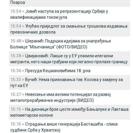
Поароа
15:54 >
Јовић наступа за репрезентацију Србије у
квалификацијама током јула
15:54 >
Упућен приједлог за смањење трошкова издавања
превозничких дозвола
15:48 >
Шеранић: Подршка идејама за унапређење
Болнице "Мљечаница" (ФОТО/ВИДЕО)
15:38 >
Цвијановић: Лакше су у ЕУ улазили илегални
мигранти, него наши грађани који легално прелазе границу
15:36 >
Пресуда Кецмановићима 18. јуна
15:33 >
Вучић: Нема признавања тзв. Косова у замјену за
пут ка ЕУ
15:27 >
Невесиње има велики потенцијал за развој
металопрерађивачке индустрије (ВИДЕО)
15:15 >
На дионици брзе цесте између Бањалуке и Лакташа
километарске колоне
15:15 >
Страдање више генерација Басташића - слика
судбине Срба у Хрватској