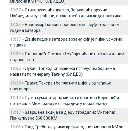
милиона КМ (ФОТО/ВИДЕО)
13:37 >
Станивуковић одустао, Зељковић поручио:
Побиједили су грађани, овако треба да изгледа политика
13:35 >
Бранимир Главаш правоснажно осуђен на седам
година затвора
13:35 >
Двије године затвора возачу који је пијан усмртио
пјешака
13:33 >
Стевандић: Оставка Љубојевићеве на снази даном
подношења
13:32 >
Лукач: Трг код Споменика погинулим борцима
назвати по генералу Талићу (ВИДЕО)
13:20 >
Трамп: Техеран ће платити цијену одгађања
преговора
13:17 >
Руска хуманитарна мисија и општина Берковићи
потписале Меморандум о сарадњи у образовању
13:17 >
Завршена акција за д‌јецу страдалих Митрића:
Прикупљено 568.000 КМ
13:05 >
Град Требиње узима кредит од пет милиона КМ за