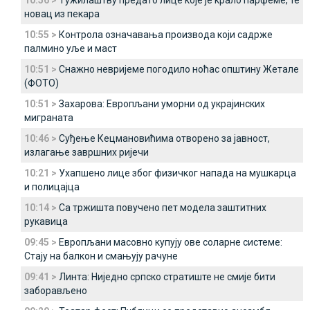
10:56 >
Тужилаштву предато лице које је крало парфеме, те
новац из пекара
10:55 >
Контрола означавања производа који садрже
палмино уље и маст
10:51 >
Снажно невријеме погодило ноћас општину Жетале
(ФОТО)
10:51 >
Захарова: Европљани уморни од украјинских
миграната
10:46 >
Суђење Кецмановићима отворено за јавност,
излагање завршних ријечи
10:21 >
Ухапшено лице због физичког напада на мушкарца
и полицајца
10:14 >
Са тржишта повучено пет модела заштитних
рукавица
09:45 >
Европљани масовно купују ове соларне системе:
Стају на балкон и смањују рачуне
09:41 >
Линта: Ниједно српско стратиште не смије бити
заборављено