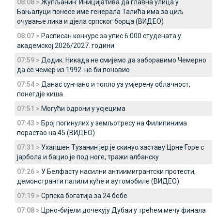
08:08 >
Жупљанин: Иницијатива да главна улица у
Бањалуци понесе име генерала Талића има за циљ
очување лика и дјела српског борца (ВИДЕО)
08:07 >
Расписан конкурс за упис 6.000 студената у
академској 2026/2027. години
07:59 >
Додик: Никада не смијемо да заборавимо Чемерно
да се чемер из 1992. не би поновио
07:54 >
Данас сунчано и топло уз умјерену облачност,
понегдје киша
07:51 >
Могући одрони у усјецима
07:43 >
Број погинулих у земљотресу на Филипинима
порастао на 45 (ВИДЕО)
07:31 >
Ухапшен Тузанин јер је скинуо заставу Црне Горе с
јарбола и бацио је под ноге, тражи албанску
07:26 >
У Белфасту насилни антиимигрантски протести,
демонстранти палили куће и аутомобиле (ВИДЕО)
07:19 >
Српска богатија за 24 бебе
07:08 >
Црно-бијели дочекују Дубаи у трећем мечу финала