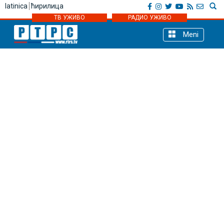
latinica
ћирилица
ТВ УЖИВО
РАДИО УЖИВО
Meni