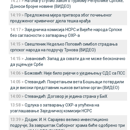
14:21 >
На снагу ступио Закон о туризму Републике Српске;
Доноси бројне новине (ВИДЕО)
14:19 >
Предложена мјера притвора због почињеног
продуженог кривичног дјела тешка крађа
14:17 >
Заједничка комисија НСРС и Вијеће народа Српске
без сагласности о затварању ОХР-а
14:15 >
Свештеник Недељко Поповић симбол страдања
српског народа на подручју Трнова (ВИДЕО)
14:15 >
Јовановић: Запад да схвати да не може бесконачно
да уцјењује Србе
14:06 >
Божовић: Није било ријечи о уједињењу СДС са ПСС
14:05 >
Стевандић: Покретањем вета Бошњаци потврдили
да је високи представник њихов витални орган (ВИДЕО)
14:00 >
Стевандић: Договор је једина страна у БиХ
13:58 >
Одлука о затварању ОХР-а упућена на
усаглашавање Заједничкој комисији НСРС
13:39 >
Додик: И. Н. Сарајево велико инвестиционо
подручје; За завршетак Саборног храма биће одобрено три